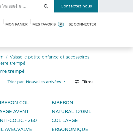
Contactez nous
MON PANIER
MES FAVORIS
SE CONNECTER
0
e des tailles
Blog
Pack de démarrage ouverture de crèche
en
Vaisselle petite enfance et accessoires
verre trempé
erre trempé
Trier par:
Nouvelles arrivées
Filtres
IBERON COL
BIBERON
ARGE AVENT
NATURAL 120ML
NTI-COLIC - 260
COL LARGE
L AVECVALVE
ERGONOMIQUE