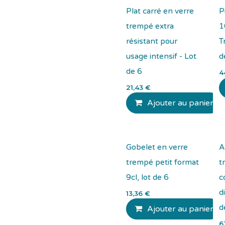
Plat carré en verre
P
trempé extra
1
résistant pour
T
usage intensif - Lot
d
de 6
4
21,43
€
Ajouter au panier
Gobelet en verre
A
trempé petit format
t
9cl, lot de 6
c
d
13,36
€
d
Ajouter au panier
6