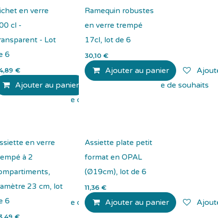
ichet en verre
Ramequin robustes
00 cl -
en verre trempé
ransparent - Lot
17cl, lot de 6
e 6
30,10
€
Ajouter au panier
Ajoute
4,89
€
Ajouter au panier
Ajouter à la liste de souhaits
Ajouter à la liste de souhaits
ssiette en verre
Assiette plate petit
rempé à 2
format en OPAL
ompartiments,
(Ø19cm), lot de 6
iamètre 23 cm, lot
11,36
€
e 6
Ajouter à la liste de souhaits
Ajouter au panier
Ajoute
3,49
€