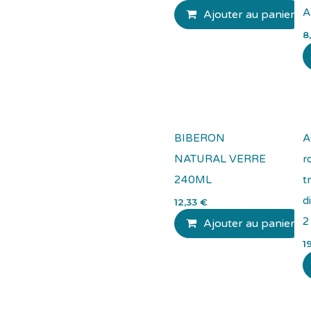
A
Ajouter au panier
8
BIBERON
A
NATURAL VERRE
r
240ML
t
d
12,33
€
2
Ajouter au panier
1