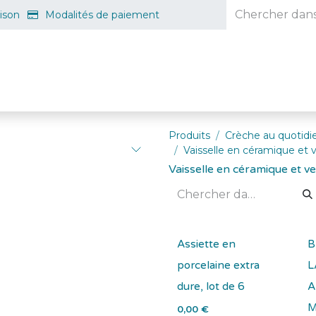
aison
Modalités de paiement
e en ligne
Projet d'ouverture
S'inscrire gratuitement
Guid
Produits
Crèche au quotidi
Vaisselle en céramique et 
Vaisselle en céramique et v
Assiette en
B
porcelaine extra
L
dure, lot de 6
A
M
0,00
€