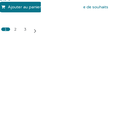
Ajouter au panier
Ajouter à la liste de souhaits
1
2
3
tactez-nous
Contactez-nous
contact@fournicreche.fr
04.74.72.99.85