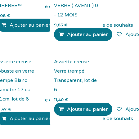
IRFREE™
VERRE ( AVENT ) 0
Ajouter à la liste de souhaits
- 12 MOIS
,08
€
Ajouter au panier
Ajouter à la liste de souhaits
9,83
€
Ajouter au panier
Ajoute
ssiette creuse
Assiette creuse
obuste en verre
Verre trempé
rempé Blanc
Transparent, lot de
iamètre 17 ou
6
1cm, lot de 6
Ajouter à la liste de souhaits
11,40
€
Ajouter au panier
Ajoute
9,47
€
Ajouter au panier
Ajouter à la liste de souhaits