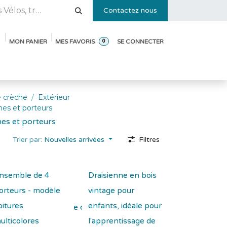
Contactez nous
MON PANIER
MES FAVORIS
SE CONNECTER
0
e des tailles
Blog
Pack de démarrage ouverture de crèche
 crèche
Extérieur
nnes et porteurs
nnes et porteurs
Trier par:
Nouvelles arrivées
Filtres
nsemble de 4
Draisienne en bois
orteurs - modèle
vintage pour
oitures
enfants, idéale pour
Ajouter à la liste de souhaits
ulticolores
l'apprentissage de