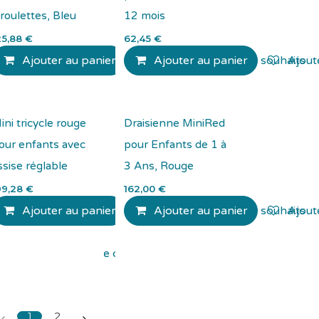
 roulettes, Bleu
12 mois
25,88
€
62,45
€
Ajouter au panier
Ajouter à la liste de souhaits
Ajouter au panier
Ajouter à la liste de souhaits
Ajoute
ini tricycle rouge
Draisienne MiniRed
our enfants avec
pour Enfants de 1 à
ssise réglable
3 Ans, Rouge
99,28
€
162,00
€
Ajouter au panier
Ajouter au panier
Ajouter à la liste de souhaits
Ajoute
Ajouter à la liste de souhaits
1
2