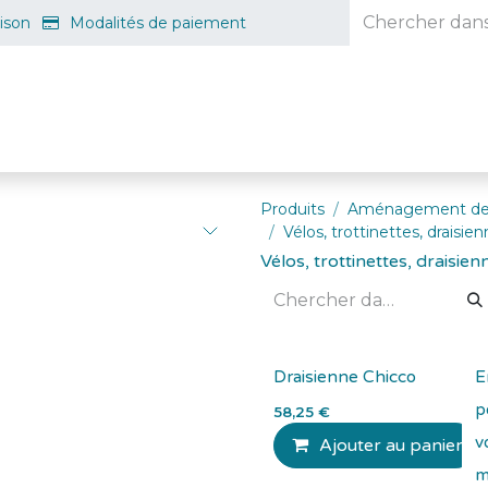
aison
Modalités de paiement
e en ligne
Projet d'ouverture
S'inscrire gratuitement
Guid
Produits
Aménagement de
Vélos, trottinettes, draisie
Vélos, trottinettes, draisie
Draisienne Chicco
E
p
58,25
€
v
Ajouter au panier
m