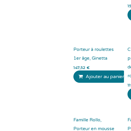
1
Porteur à roulettes
C
1er âge, Ginetta
p
d
147,52
€
r
Ajouter au panier
1
Famille Rollo,
F
Porteur en mousse
P