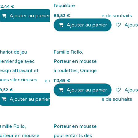
l'équilibre
52,44
€
Ajouter au panier
Ajouter à la liste de souhaits
86,83
€
Ajouter au panier
Ajoute
hariot de jeu
Famille Rollo,
remier âge avec
Porteur en mousse
esign attrayant et
à roulettes, Orange
oues silencieuses
Ajouter à la liste de souhaits
113,69
€
Ajouter au panier
Ajoute
19,52
€
Ajouter au panier
Ajouter à la liste de souhaits
amille Rollo,
Porteur en mousse
orteur en mousse
pour enfants dès