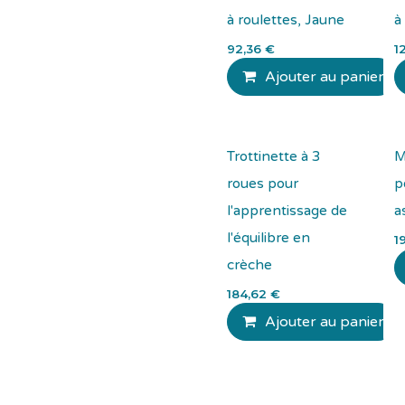
à roulettes, Jaune
à
92,36
€
1
Ajouter au panier
Trottinette à 3
M
roues pour
p
l'apprentissage de
a
l'équilibre en
1
crèche
184,62
€
Ajouter au panier