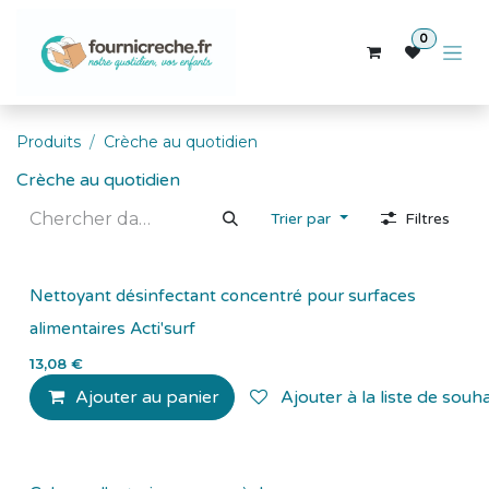
Se rendre au contenu
0
Produits
Crèche au quotidien
Crèche au quotidien
Trier par
Filtres
Biocide
Nettoyant désinfectant concentré pour surfaces
alimentaires Acti'surf
13,08
€
Ajouter au panier
Ajouter à la liste de souha