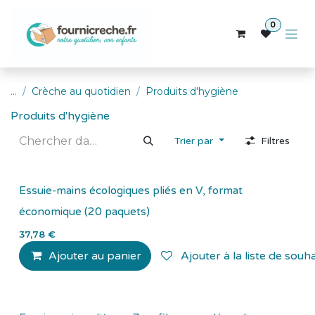
Se rendre au contenu
0
...
Crèche au quotidien
Produits d'hygiène
Produits d'hygiène
Trier par
Filtres
Essuie-mains écologiques pliés en V, format
économique (20 paquets)
37,78
€
Ajouter au panier
Ajouter à la liste de souha