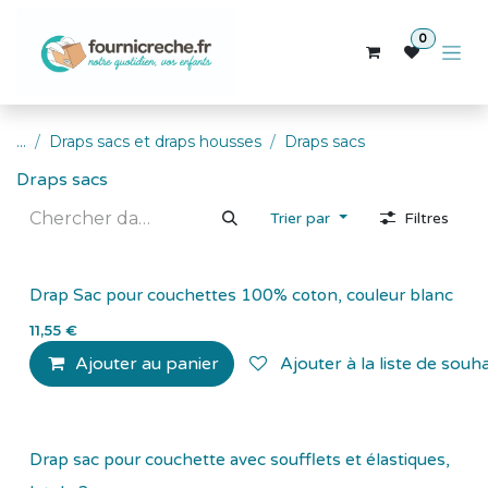
Se rendre au contenu
0
...
Draps sacs et draps housses
Draps sacs
Draps sacs
Trier par
Filtres
Drap Sac pour couchettes 100% coton, couleur blanc
11,55
€
Ajouter au panier
Ajouter à la liste de souha
Drap sac pour couchette avec soufflets et élastiques,