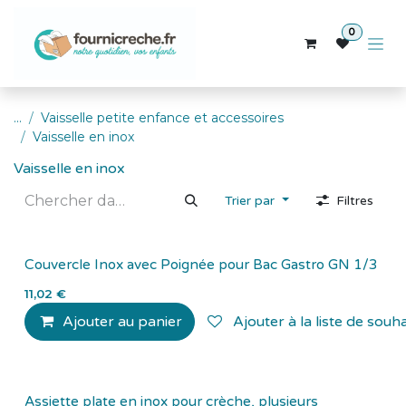
Se rendre au contenu
0
...
Vaisselle petite enfance et accessoires
Vaisselle en inox
Vaisselle en inox
Trier par
Filtres
Couvercle Inox avec Poignée pour Bac Gastro GN 1/3
11,02
€
Ajouter au panier
Ajouter à la liste de souha
Assiette plate en inox pour crèche, plusieurs