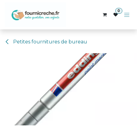
Se rendre au contenu
0
Petites fournitures de bureau