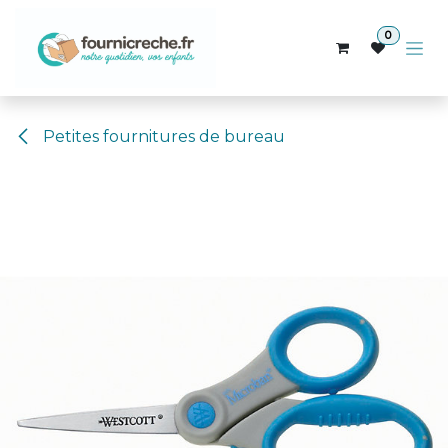
Se rendre au contenu
0
Petites fournitures de bureau