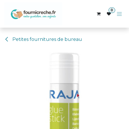
Se rendre au contenu
0
Petites fournitures de bureau