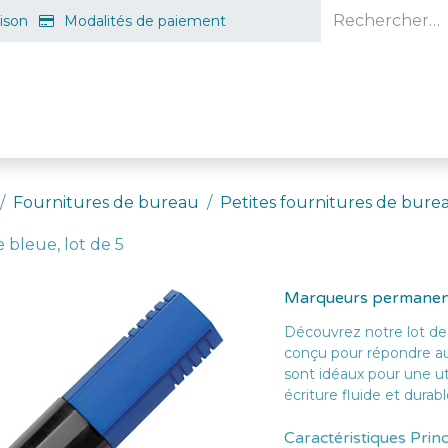
aison
Modalités de paiement
e en ligne
Projet d'ouverture
S'inscrire gratuitement
Guid
Fournitures de bureau
Petites fournitures de bure
bleue, lot de 5
Marqueurs permanents
Découvrez notre lot de
conçu pour répondre au
sont idéaux pour une uti
écriture fluide et durabl
Caractéristiques Prin