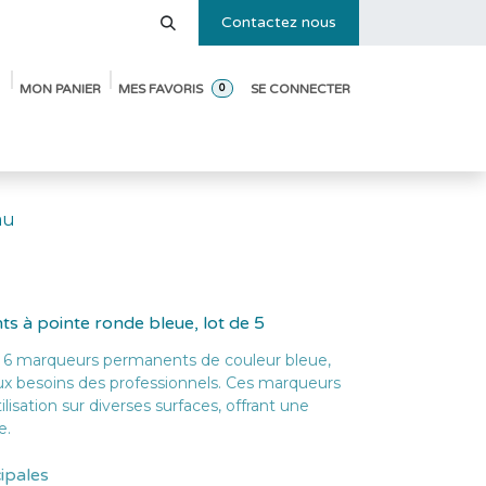
Contactez nous
MON PANIER
MES FAVORIS
SE CONNECTER
0
e des tailles
Blog
Pack de démarrage ouverture de crèche
au
 à pointe ronde bleue, lot de 5
 6 marqueurs permanents de couleur bleue,
x besoins des professionnels. Ces marqueurs
lisation sur diverses surfaces, offrant une
e.
cipales