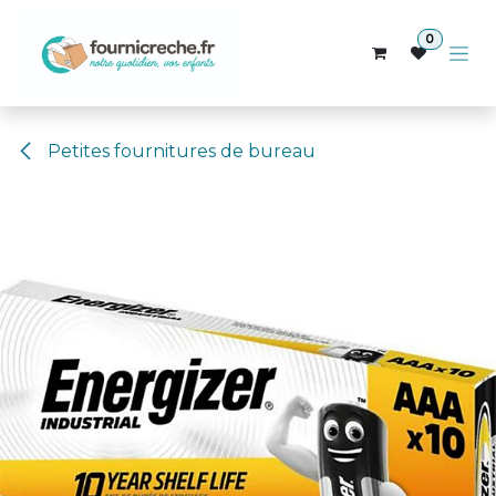
Se rendre au contenu
0
Petites fournitures de bureau