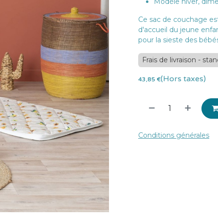
Modèle hiver, dim
Ce sac de couchage est 
d'accueil du jeune enfan
pour la sieste des bébé
Frais de livraison - sta
(Hors taxes)
43,85
€
Conditions générales