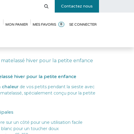
Contactez nous
MON PANIER
MES FAVORIS
SE CONNECTER
0
e des tailles
Blog
Pack de démarrage ouverture de crèche
matelassé hiver pour la petite enfance
assé hiver pour la petite enfance
a
chaleur
de vos petits pendant la sieste avec
matelassé, spécialement conçu pour la petite
cipales
re sur un côté pour une utilisation facile
 blanc pour un toucher doux