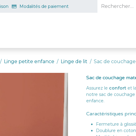
aison
Modalités de paiement
e en ligne
Projet d'ouverture
S'inscrire gratuitement
Guid
Linge petite enfance
Linge de lit
Sac de couchage 
Sac de couchage matel
Assurez le
confort
et l
notre sac de couchage 
enfance.
Caractéristiques prin
Fermeture à glissiè
Doublure en coton