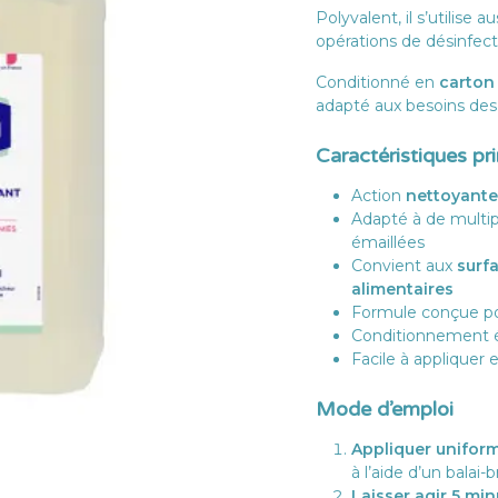
Polyvalent, il s’utilise 
opérations de désinfect
Conditionné en
carton
adapté aux besoins des 
Caractéristiques pr
Action
nettoyante
Adapté à de multiple
émaillées
Convient aux
surf
alimentaires
Formule conçue pou
Conditionnement 
Facile à appliquer 
Mode d’emploi
Appliquer unifo
à l’aide d’un balai
Laisser agir 5 mi