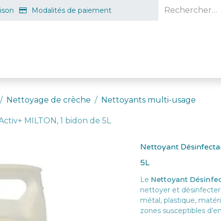
aison
Modalités de paiement
e en ligne
Projet d'ouverture
S'inscrire gratuitement
Guid
Nettoyage de crèche
Nettoyants multi-usage
Activ+ MILTON, 1 bidon de 5L
Nettoyant Désinfecta
5L
Le
Nettoyant Désinfec
nettoyer et désinfecter
métal, plastique, matéria
zones susceptibles d’en