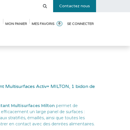
Contactez nous
MON PANIER
MES FAVORIS
SE CONNECTER
0
e des tailles
Blog
Pack de démarrage ouverture de crèche
nt Multisurfaces Activ+ MILTON, 1 bidon de
tant Multisurfaces Milton
permet de
 efficacement un large panel de surfaces :
ux stratifiés, émaillés, ainsi que toutes les
trer en contact avec des denrées alimentaires.