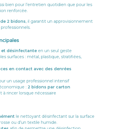
aussi bien pour l’entretien quotidien que pour les
ion renforcée.
 de 2 bidons
, il garantit un approvisionnement
professionnels.
incipales
 et désinfectante
en un seul geste
s surfaces : métal, plastique, stratifiées,
aces en contact avec des denrées
r un usage professionnel intensif
économique :
2 bidons par carton
et à rincer lorsque nécessaire
rmément
le nettoyant désinfectant sur la surface
-brosse ou d’un textile humide.
nutes
afin de permettre une désinfection