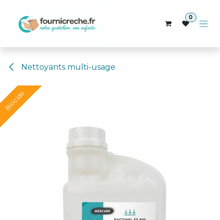
Se rendre au contenu
0
Nettoyants multi-usage
Biocide