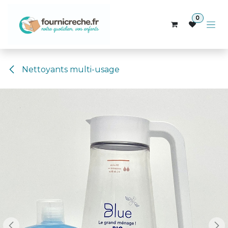
Se rendre au contenu
0
Nettoyants multi-usage