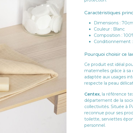
protection.
Caractéristiques prin
Dimensions : 70c
Couleur : Blanc
Composition : 100
Conditionnement : 
Pourquoi choisir ce la
Ce produit est idéal pou
maternelles grâce à sa 
adaptée aux usages inte
respecte la peau délica
Centex
, la référence te
département de la soc
collectivités. Située à P
reconnue pour ses prod
toilette, serviettes épo
personnel.