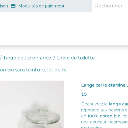
aison
Modalités de paiement
e en ligne
Projet d'ouverture
S'inscrire gratuitement
Guid
Linge petite enfance
Linge de toilette
n bio sans teinture, lot de 15
Lange carré étamine u
15
Découvrez le
lange ca
répondre aux besoins de
en
100% coton bio
, ce
une douceur incomparabl