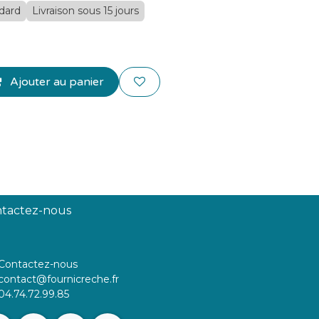
ndard
Livraison sous 15 jours
Ajouter au panier
tactez-nous
Contactez-nous
contact@fournicreche.fr
04.74.72.99.85