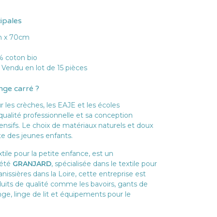
cipales
m x 70cm
% coton bio
Vendu en lot de 15 pièces
nge carré ?
r les crèches, les EAJE et les écoles
qualité professionnelle et sa conception
nsifs. Le choix de matériaux naturels et doux
te des jeunes enfants.
xtile pour la petite enfance, est un
iété
GRANJARD
, spécialisée dans le textile pour
anissières dans la Loire, cette entreprise est
uits de qualité comme les bavoirs, gants de
nge, linge de lit et équipements pour le