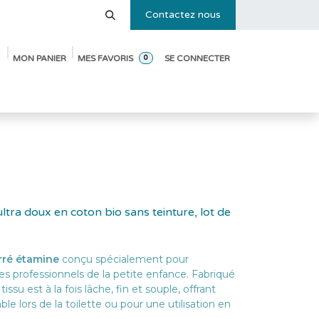
Contactez nous
MON PANIER
MES FAVORIS
SE CONNECTER
0
e des tailles
Blog
Pack de démarrage ouverture de crèche
ltra doux en coton bio sans teinture, lot de
rré étamine
conçu spécialement pour
s professionnels de la petite enfance. Fabriqué
 tissu est à la fois lâche, fin et souple, offrant
e lors de la toilette ou pour une utilisation en