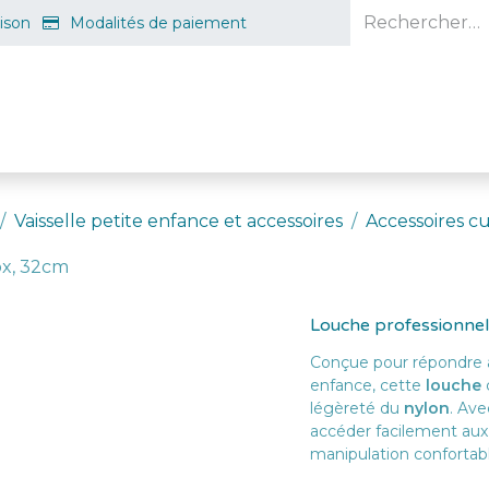
aison
Modalités de paiement
e en ligne
Projet d'ouverture
S'inscrire gratuitement
Guid
Vaisselle petite enfance et accessoires
Accessoires cu
ox, 32cm
Louche professionnel
Conçue pour répondre a
enfance, cette
louche
légèreté du
nylon
. Av
accéder facilement aux
manipulation confortabl