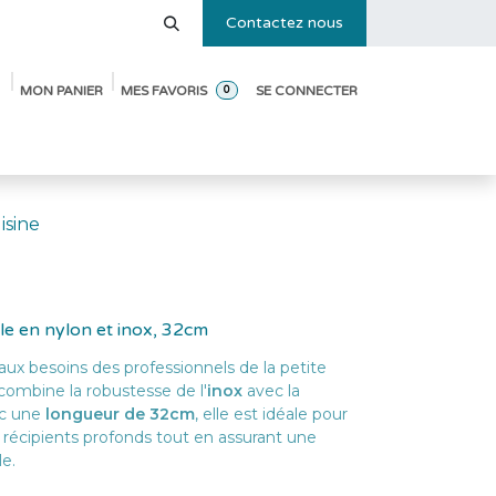
Contactez nous
MON PANIER
MES FAVORIS
SE CONNECTER
0
e des tailles
Blog
Pack de démarrage ouverture de crèche
isine
le en nylon et inox, 32cm
ux besoins des professionnels de la petite
combine la robustesse de l'
inox
avec la
ec une
longueur de 32cm
, elle est idéale pour
 récipients profonds tout en assurant une
e.