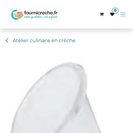
Se rendre au contenu
0
Atelier culinaire en crèche