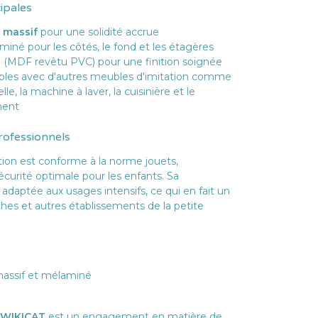
cipales
 massif
pour une solidité accrue
né pour les côtés, le fond et les étagères
 (MDF revêtu PVC) pour une finition soignée
les avec d'autres meubles d'imitation comme
selle, la machine à laver, la cuisinière et le
ment
rofessionnels
ation est conforme à la norme jouets,
écurité optimale pour les enfants. Sa
adaptée aux usages intensifs, ce qui en fait un
ches et autres établissements de la petite
massif et mélaminé
WIKICAT
est un engagement en matière de