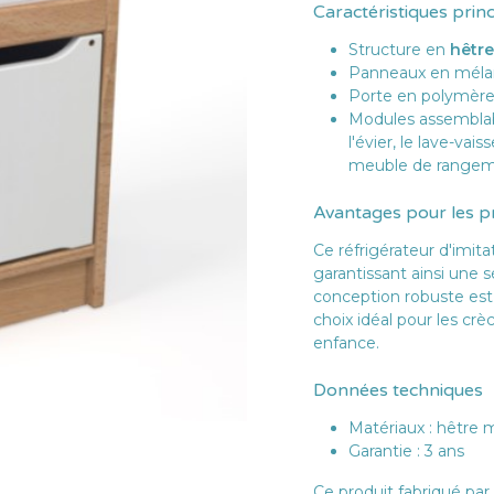
Caractéristiques prin
Structure en
hêtre
Panneaux en mélami
Porte en polymère
Modules assemblab
l'évier, le lave-vais
meuble de range
Avantages pour les p
Ce réfrigérateur d'imit
garantissant ainsi une s
conception robuste est 
choix idéal pour les crè
enfance.
Données techniques
Matériaux : hêtre 
Garantie : 3 ans
Ce produit fabriqué par