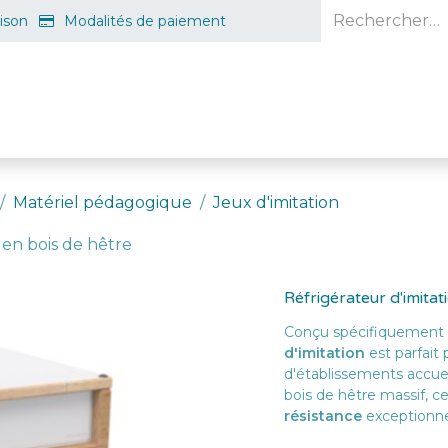
aison
Modalités de paiement
e en ligne
Projet d'ouverture
S'inscrire gratuitement
Guid
Matériel pédagogique
Jeux d'imitation
 en bois de hêtre
Réfrigérateur d'imita
Conçu spécifiquement p
d'imitation
est parfait
d'établissements accuei
bois de hêtre massif, c
résistance
exceptionnel