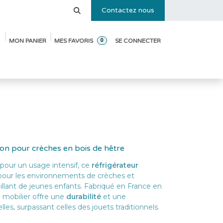
Contactez nous
MON PANIER
MES FAVORIS
SE CONNECTER
0
e des tailles
Blog
Pack de démarrage ouverture de crèche
tion pour crèches en bois de hêtre
our un usage intensif, ce
réfrigérateur
 pour les environnements de crèches et
llant de jeunes enfants. Fabriqué en France en
e mobilier offre une
durabilité
et une
les, surpassant celles des jouets traditionnels.