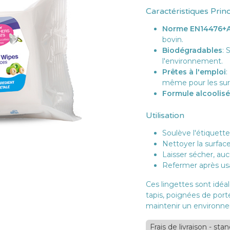
Caractéristiques Prin
Norme EN14476+
bovin.
Biodégradables
: 
l'environnement.
Prêtes à l'emploi
:
même pour les sur
Formule alcoolis
Utilisation
Soulève l'étiquette
Nettoyer la surfac
Laisser sécher, auc
Refermer après us
Ces lingettes sont idéal
tapis, poignées de porte
maintenir un environne
Frais de livraison - sta