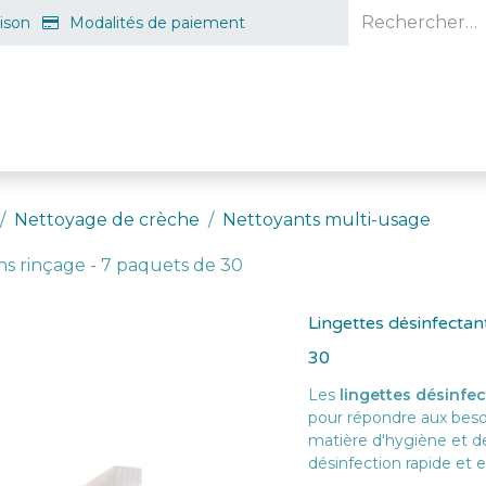
aison
Modalités de paiement
e en ligne
Projet d'ouverture
S'inscrire gratuitement
Guid
Nettoyage de crèche
Nettoyants multi-usage
ns rinçage - 7 paquets de 30
Lingettes désinfectan
30
Les
lingettes désinfe
pour répondre aux besoi
matière d'hygiène et de
désinfection rapide et e