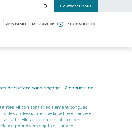
Contactez nous
MON PANIER
MES FAVORIS
SE CONNECTER
0
e des tailles
Blog
Pack de démarrage ouverture de crèche
tes de surface sans rinçage - 7 paquets de
ctantes Milton
sont spécialement conçues
ns des professionnels de la petite enfance en
 sécurité. Elles offrent une solution de
fficace pour divers objets et surfaces.