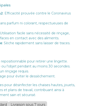
cipales
A2
: Efficacité prouvée contre le Coronavirus
Sans parfum ni colorant, respectueuses de
 Utilisation facile sans nécessité de rinçage,
faces en contact avec des aliments.
ée
: Sèche rapidement sans laisser de traces.
 repositionnable pour retirer une lingette.
e ou l'objet pendant au moins 30 secondes.
un rinçage requis.
age pour éviter le dessèchement.
es pour désinfecter les chaises hautes, jouets,
s et plans de travail, contribuant ainsi à
ment sain et sécurisé.
ndard
Livraison sous 7 jours