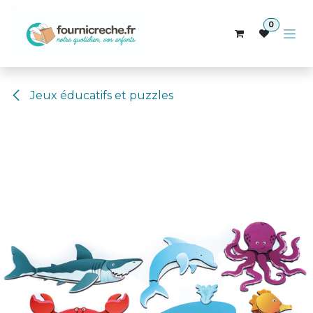
Se rendre au contenu
0
Jeux éducatifs et puzzles