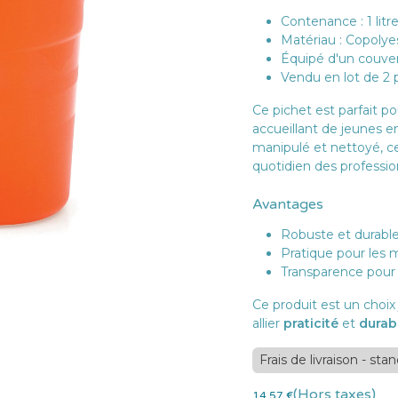
Contenance : 1 litr
Matériau : Copolye
Équipé d'un couver
Vendu en lot de 2 p
Ce pichet est parfait p
accueillant de jeunes e
manipulé et nettoyé, ce 
quotidien des professio
Avantages
Robuste et durabl
Pratique pour les 
Transparence pour 
Ce produit est un choix
allier
praticité
et
durabi
Frais de livraison - sta
(Hors taxes)
14,57
€