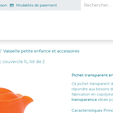
aison
Modalités de paiement
e en ligne
Projet d'ouverture
S'inscrire gratuitement
Guid
Vaisselle petite enfance et accessoires
 couvercle 1L, lot de 2
Pichet transparent en
Ce pichet transparent d
répondre aux besoins de
fabrication en copolye
transparence
idéale po
Caractéristiques Prin