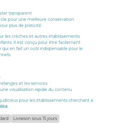
e
ster transparent
cle pour une meilleure conservation
our plus de praticité
our les crèches et autres établissements
nfants. Il est conçu pour être facilement
qui en fait un outil indispensable pour le
nnels.
e
mélanges et les services
une visualisation rapide du contenu
 judicieux pour les établissements cherchant à
lité
.
ndard
Livraison sous 15 jours