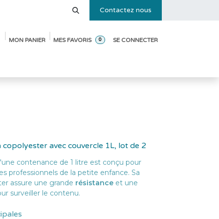
Contactez nous
MON PANIER
MES FAVORIS
SE CONNECTER
0
e des tailles
Blog
Pack de démarrage ouverture de crèche
 copolyester avec couvercle 1L, lot de 2
'une contenance de 1 litre est conçu pour
s professionnels de la petite enfance. Sa
ster assure une grande
résistance
et une
ur surveiller le contenu.
cipales