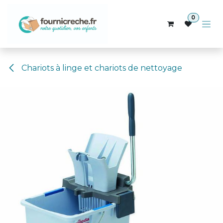
Se rendre au contenu
0
Chariots à linge et chariots de nettoyage