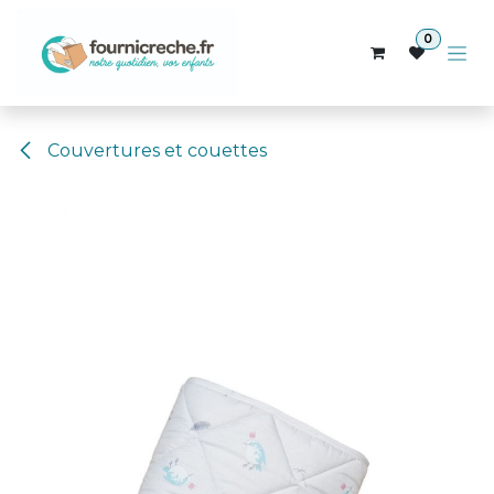
Se rendre au contenu
0
Couvertures et couettes