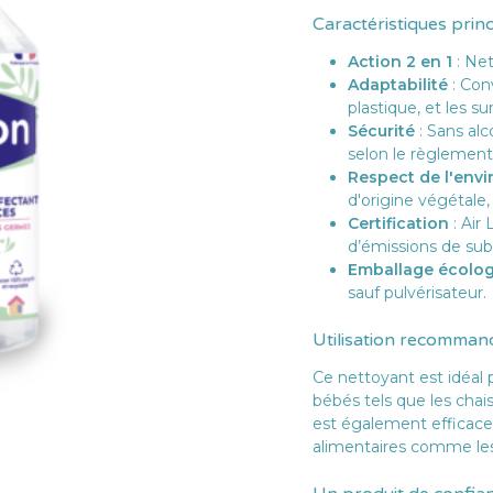
Caractéristiques prin
Action 2 en 1
: Net
Adaptabilité
: Conv
plastique, et les sur
Sécurité
: Sans alc
selon le règlemen
Respect de l'env
d'origine végétale,
Certification
: Air
d’émissions de sub
Emballage écolo
sauf pulvérisateur.
Utilisation recomman
Ce nettoyant est idéal
bébés tels que les chais
est également efficace 
alimentaires comme les 