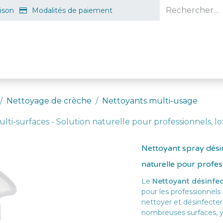
aison
Modalités de paiement
e en ligne
Projet d'ouverture
S'inscrire gratuitement
Guid
Nettoyage de crèche
Nettoyants multi-usage
ti-surfaces - Solution naturelle pour professionnels, lo
Nettoyant spray désin
naturelle pour profess
Le
Nettoyant désinfec
pour les professionnels
nettoyer et désinfecter
nombreuses surfaces, y 