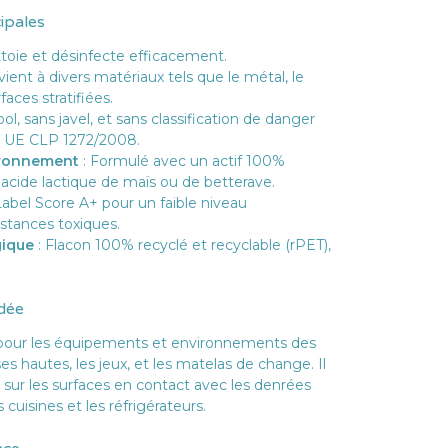
cipales
toie et désinfecte efficacement.
ient à divers matériaux tels que le métal, le
faces stratifiées.
ool, sans javel, et sans classification de danger
t UE CLP 1272/2008.
ironnement
: Formulé avec un actif 100%
 acide lactique de maïs ou de betterave.
 Label Score A+ pour un faible niveau
stances toxiques.
gique
: Flacon 100% recyclé et recyclable (rPET),
dée
 pour les équipements et environnements des
es hautes, les jeux, et les matelas de change. Il
sur les surfaces en contact avec les denrées
cuisines et les réfrigérateurs.