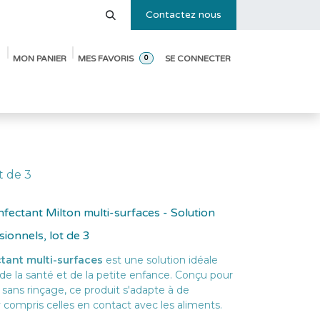
Contactez nous
MON PANIER
MES FAVORIS
SE CONNECTER
0
e des tailles
Blog
Pack de démarrage ouverture de crèche
t de 3
fectant Milton multi-surfaces - Solution
ionnels, lot de 3
tant multi-surfaces
est une solution idéale
 de la santé et de la petite enfance. Conçu pour
 sans rinçage, ce produit s'adapte à de
compris celles en contact avec les aliments.