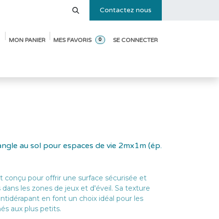
Contactez nous
MON PANIER
MES FAVORIS
SE CONNECTER
0
e des tailles
Blog
Pack de démarrage ouverture de crèche
angle au sol pour espaces de vie 2mx1m (ép.
t conçu pour offrir une surface sécurisée et
dans les zones de jeux et d'éveil. Sa texture
tidérapant en font un choix idéal pour les
és aux plus petits.