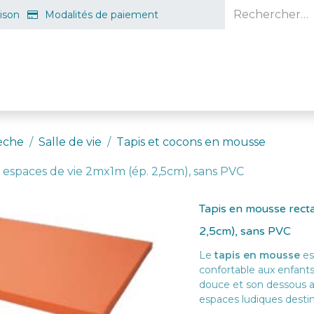
aison
Modalités de paiement
e en ligne
Projet d'ouverture
S'inscrire gratuitement
Guid
èche
Salle de vie
Tapis et cocons en mousse
 espaces de vie 2mx1m (ép. 2,5cm), sans PVC
Tapis en mousse rect
2,5cm), sans PVC
Le
tapis en mousse
es
confortable aux enfants 
douce et son dessous an
espaces ludiques destin