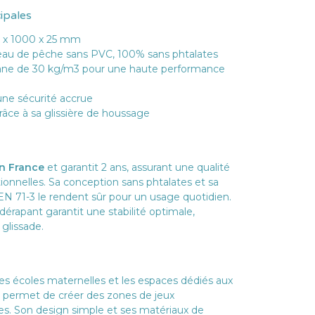
cipales
 x 1000 x 25 mm
u de pêche sans PVC, 100% sans phtalates
ane de 30 kg/m3 pour une haute performance
ne sécurité accrue
râce à sa glissière de houssage
en France
et garantit 2 ans, assurant une qualité
tionnelles. Sa conception sans phtalates et sa
EN 71-3 le rendent sûr pour un usage quotidien.
dérapant garantit une stabilité optimale,
 glissade.
 les écoles maternelles et les espaces dédiés aux
s permet de créer des zones de jeux
es. Son design simple et ses matériaux de