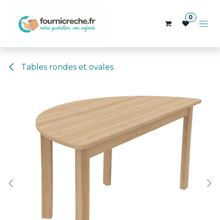
Se rendre au contenu
0
Tables rondes et ovales