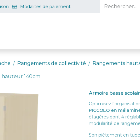
aison
Modalités de paiement
e en ligne
Projet d'ouverture
S'inscrire gratuitement
Guid
èche
Rangements de collectivité
Rangements haut
s, hauteur 140cm
Armoire basse scolai
Optimisez l'organisatio
PICCOLO en mélaminé 
étagères dont 4 réglab
modularité de rangem
Son piètement en tube 