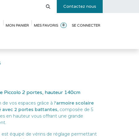
Contactez nous
MON PANIER
MES FAVORIS
SE CONNECTER
0
e des tailles
Blog
Pack de démarrage ouverture de crèche
s
re Piccolo 2 portes, hauteur 140cm
n de vos espaces grâce à l
'armoire scolaire
avec 2 portes battantes,
composée de 5
les en hauteur vous offrant une grande
ent.
est équipé de vérins de réglage permettant