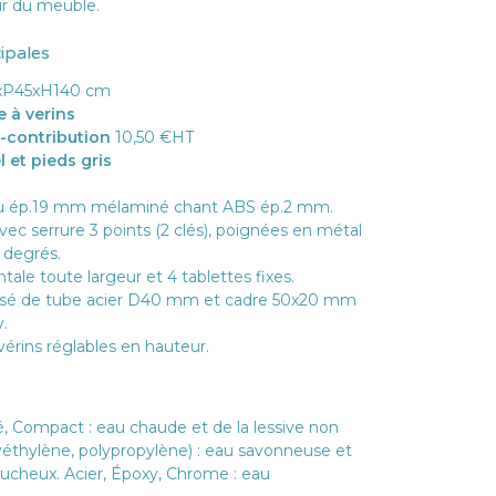
eur du meuble.
cipales
xP45xH140 cm
 à verins
o-contribution
10,50 €HT
 et pieds gris
au ép.19 mm mélaminé chant ABS ép.2 mm.
vec serrure 3 points (2 clés), poignées en métal
 degrés.
ntale toute largeur et 4 tablettes fixes.
é de tube acier D40 mm et cadre 50x20 mm
.
vérins réglables en hauteur.
ié, Compact : eau chaude et de la lessive non
lyéthylène, polypropylène) : eau savonneuse et
lucheux. Acier, Époxy, Chrome : eau