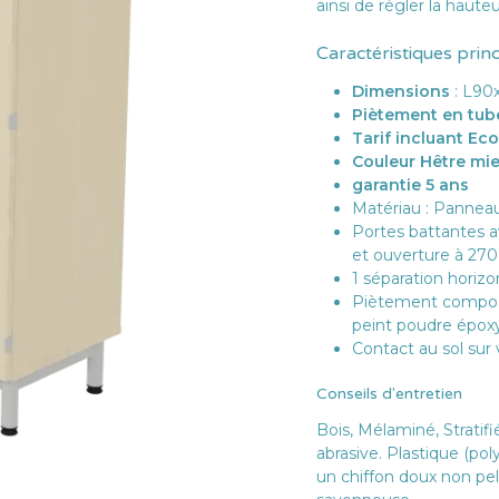
ainsi de régler la haut
Caractéristiques prin
Dimensions
: L90
Piètement en tube
Tarif incluant Ec
Couleur Hêtre miel
garantie 5 ans
Matériau : Panne
Portes battantes a
et ouverture à 270
1 séparation horizo
Piètement compos
peint poudre époxy
Contact au sol sur 
Conseils d'entretien
Bois, Mélaminé, Stratif
abrasive. Plastique (po
un chiffon doux non pe