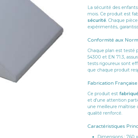
La sécurité des enfants
mois. Ce produit est fa
sécurité
. Chaque pièce
expérimentés, garantiss
Conformité aux Nor
Chaque plan est testé 
54300 et EN 71.3, assura
tests rigoureux sont ef
que chaque produit res
Fabrication Française
Con
Ce produit est
fabriqu
et d'une attention parti
une meilleure maîtrise
qualité renforcé.
Caractéristiques Prin
Dimensions : 760 