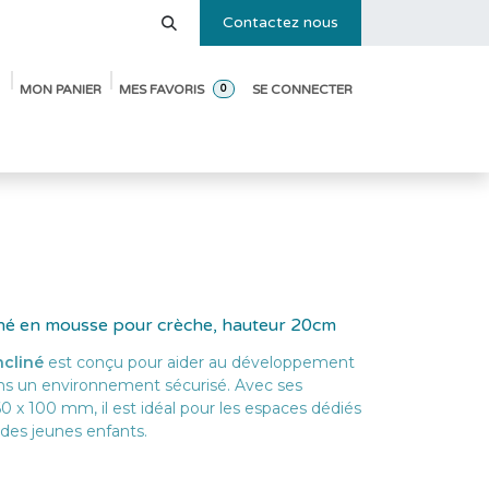
Contactez nous
MON PANIER
MES FAVORIS
SE CONNECTER
0
e des tailles
Blog
Pack de démarrage ouverture de crèche
liné en mousse pour crèche, hauteur 20cm
ncliné
est conçu pour aider au développement
ns un environnement sécurisé. Avec ses
 x 100 mm, il est idéal pour les espaces dédiés
 des jeunes enfants.