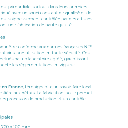
 est primordiale, surtout dans leurs premiers
briqué avec un souci constant de
qualité
et de
 est soigneusement contrôlée par des artisans
ant une fabrication de haute qualité.
mes
pour être conforme aux normes françaises NFS
nt ainsi une utilisation en toute sécurité. Ces
fectués par un laboratoire agréé, garantissant
pecte les réglementations en vigueur.
tactez-nous
é en France
, témoignant d'un savoir-faire local
culière aux détails. La fabrication locale permet
 des processus de production et un contrôle
Contactez-nous
contact@fournicreche.fr
cipales
04.74.72.99.85
x 760 x 100 mm