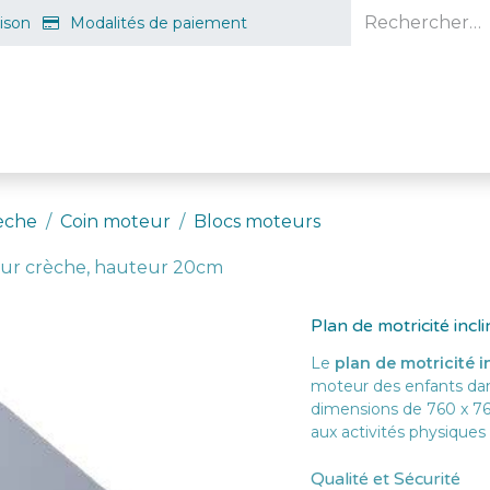
aison
Modalités de paiement
e en ligne
Projet d'ouverture
S'inscrire gratuitement
Guid
èche
Coin moteur
Blocs moteurs
pour crèche, hauteur 20cm
Plan de motricité inc
Le
plan de motricité i
moteur des enfants da
dimensions de 760 x 760
aux activités physiques
Qualité et Sécurité