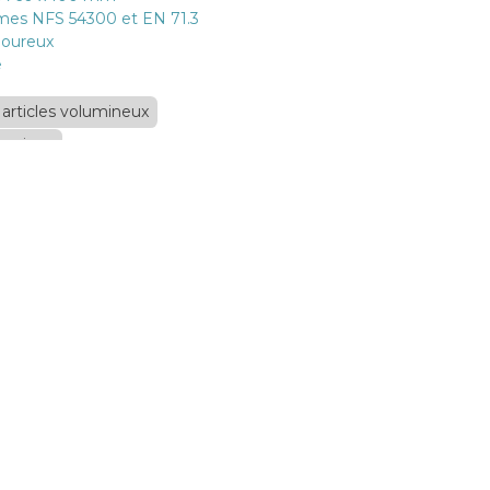
mes NFS 54300 et EN 71.3
igoureux
e
ré par
- Le #1
Open Source eCommerce
 - articles volumineux
emaines
Ajouter au panier