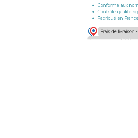
Conforme aux nor
Contrôle qualité r
Fabriqué en Franc
Géné
Frais de livraison
Livraison sous 6 à 8 s
(Hors taxes)
103,00
€
Conditions générales