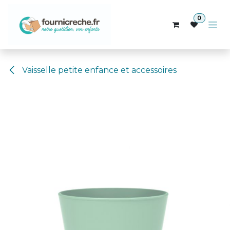
Se rendre au contenu
0
Vaisselle petite enfance et accessoires