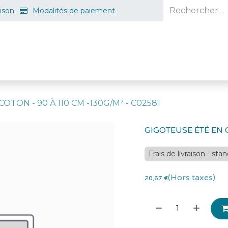
aison
Modalités de paiement
e en ligne
Projet d'ouverture
S'inscrire gratuitement
Guid
TON - 90 À 110 CM -130G/M² - C02581
GIGOTEUSE ÉTÉ EN C
Frais de livraison - sta
(Hors taxes)
20,67
€