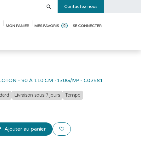
Contactez nous
MON PANIER
MES FAVORIS
SE CONNECTER
0
e des tailles
Blog
Pack de démarrage ouverture de crèche
OTON - 90 À 110 CM -130G/M² - C02581
ndard
Livraison sous 7 jours
Tempo
Ajouter au panier