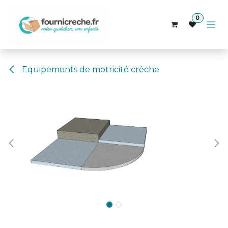
Se rendre au contenu
0
Equipements de motricité crèche