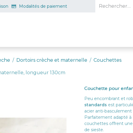
aison
Modalités de paiement
e en ligne
Projet d'ouverture
S'inscrire gratuitement
Guid
èche
Dortoirs crèche et maternelle
Couchettes
maternelle, longueur 130cm
Couchette pour enfan
Peu encombrant et rob
standards
est particul
acier anti-basculement 
Parfaitement adapté à u
couchettes offrent une 
de sieste.