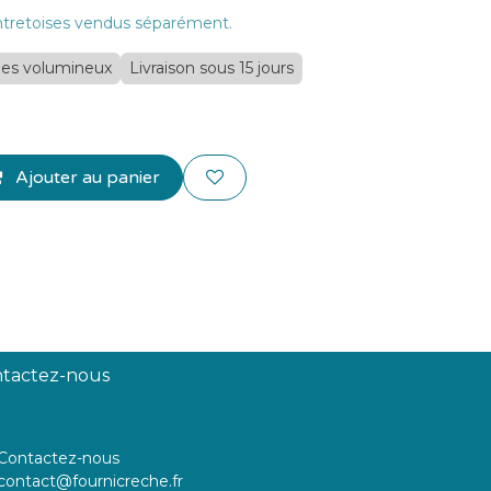
entretoises vendus séparément.
icles volumineux
Livraison sous 15 jours
Ajouter au panier
tactez-nous
Contactez-nous
contact@fournicreche.fr