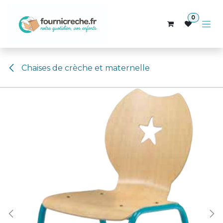
Se rendre au contenu
0
Chaises de crèche et maternelle