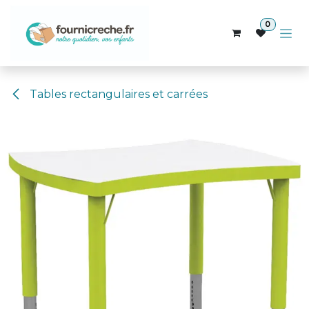
Se rendre au contenu
0
Tables rectangulaires et carrées