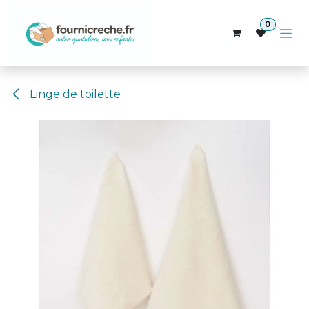
Se rendre au contenu
0
Linge de toilette