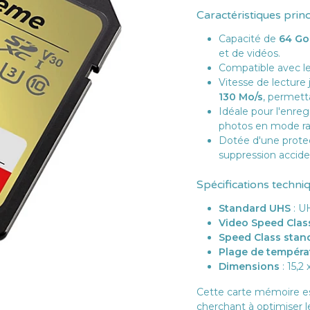
Caractéristiques prin
Capacité de
64 Go
et de vidéos.
Compatible avec le
Vitesse de lecture
130 Mo/s
, permett
Idéale pour l'enre
photos en mode raf
Dotée d'une protec
suppression accide
Spécifications techni
Standard UHS
: U
Video Speed Clas
Speed Class stan
Plage de tempéra
Dimensions
: 15,2 
Cette carte mémoire est
cherchant à optimiser le