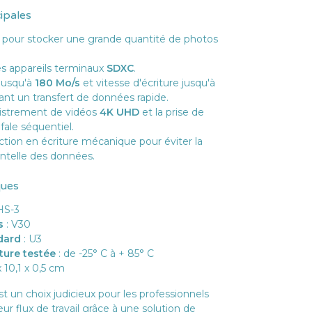
cipales
pour stocker une grande quantité de photos
s appareils terminaux
SDXC
.
 jusqu'à
180 Mo/s
et vitesse d'écriture jusqu'à
ant un transfert de données rapide.
gistrement de vidéos
4K UHD
et la prise de
ale séquentiel.
tion en écriture mécanique pour éviter la
ntelle des données.
ques
HS-3
s
: V30
dard
: U3
ture testée
: de -25° C à + 85° C
x 10,1 x 0,5 cm
 un choix judicieux pour les professionnels
ur flux de travail grâce à une solution de