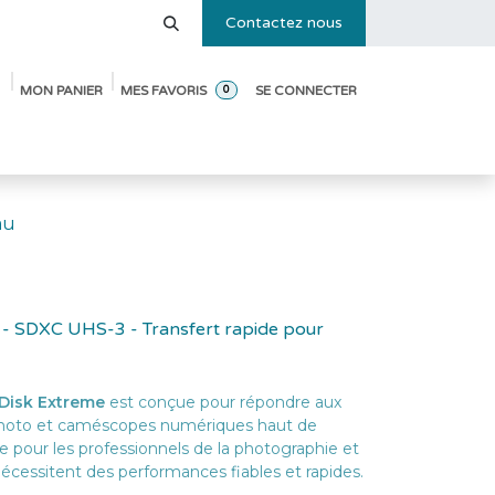
Contactez nous
MON PANIER
MES FAVORIS
SE CONNECTER
0
e des tailles
Blog
Pack de démarrage ouverture de crèche
au
- SDXC UHS-3 - Transfert rapide pour
Disk Extreme
est conçue pour répondre aux
 photo et caméscopes numériques haut de
e pour les professionnels de la photographie et
nécessitent des performances fiables et rapides.