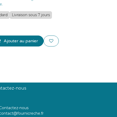
e.
ndard
Livraison sous 7 jours
Ajouter au panier
tactez-nous
Contactez-nous
contact@fournicreche.fr