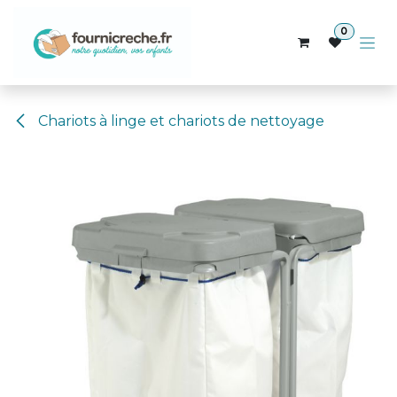
Se rendre au contenu
0
Chariots à linge et chariots de nettoyage