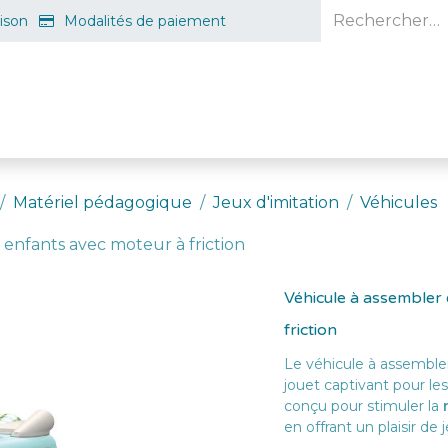
aison
Modalités de paiement
e en ligne
Projet d'ouverture
S'inscrire gratuitement
Guid
Matériel pédagogique
Jeux d'imitation
Véhicules
 enfants avec moteur à friction
Véhicule à assembler 
friction
Le véhicule à assembler
jouet captivant pour le
conçu pour stimuler la
en offrant un plaisir de 