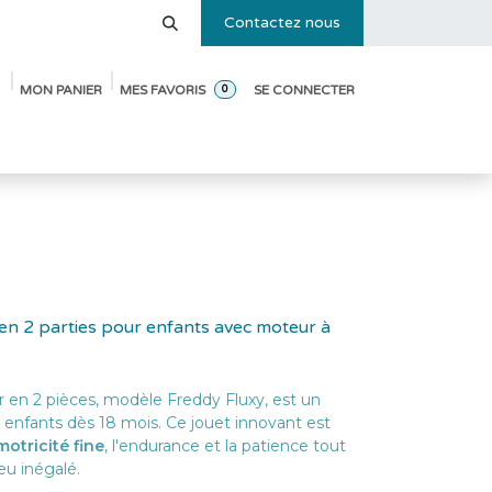
Contactez nous
MON PANIER
MES FAVORIS
SE CONNECTER
0
e des tailles
Blog
Pack de démarrage ouverture de crèche
en 2 parties pour enfants avec moteur à
 en 2 pièces, modèle Freddy Fluxy, est un
s enfants dès 18 mois. Ce jouet innovant est
motricité fine
, l'endurance et la patience tout
jeu inégalé.