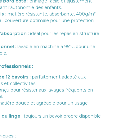
e bord côte
: enfilage facile et ajustement
sant l’autonomie des enfants.
is
: matière résistante, absorbante, 400g/m²
m
: couverture optimale pour une protection
’absorption
: idéal pour les repas en structure
ionnel
: lavable en machine à 95°C pour une
ble.
ofessionnels :
e 12 bavoirs
: parfaitement adapté aux
 et collectivités.
onçu pour résister aux lavages fréquents en
l.
matière douce et agréable pour un usage
 du linge
: toujours un bavoir propre disponible
iques :