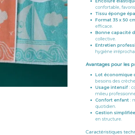
Encolure élastiqu
confortable, favori
Tissu éponge épa
Format 35 x 50 c
efficace.
Bonne capacité d
collective.
Entretien profess
hygiène irréprocha
Avantages pour les pr
Lot économique d
besoins des crèches
Usage intensif
: c
milieu professionne
Confort enfant
: 
quotidien.
Gestion simplifiée
en structure.
Caractéristiques techn