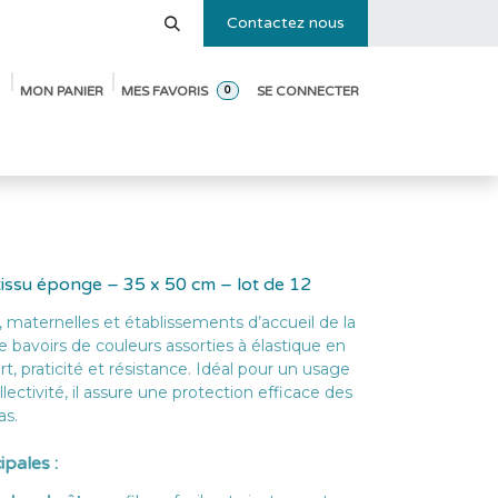
Contactez nous
MON PANIER
MES FAVORIS
SE CONNECTER
0
e des tailles
Blog
Pack de démarrage ouverture de crèche
 tissu éponge – 35 x 50 cm – lot de 12
 maternelles et établissements d’accueil de la
e bavoirs de couleurs assorties à élastique en
rt, praticité et résistance. Idéal pour un usage
llectivité, il assure une protection efficace des
as.
ipales :