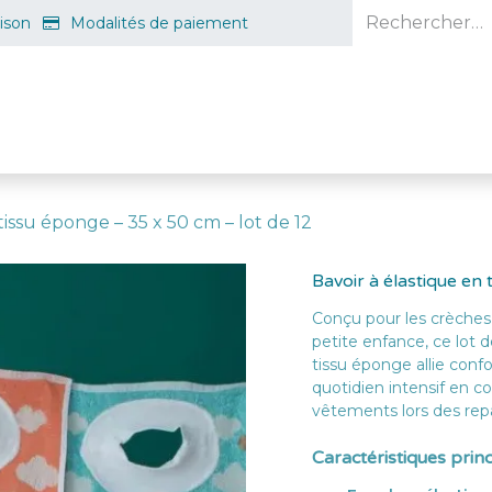
aison
Modalités de paiement
e en ligne
Projet d'ouverture
S'inscrire gratuitement
Guid
tissu éponge – 35 x 50 cm – lot de 12
Bavoir à élastique en
Conçu pour les crèches,
petite enfance, ce lot d
tissu éponge allie confo
quotidien intensif en co
vêtements lors des rep
Caractéristiques princ