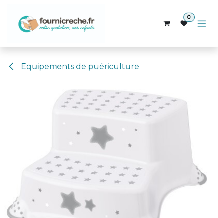
Se rendre au contenu
0
Equipements de puériculture