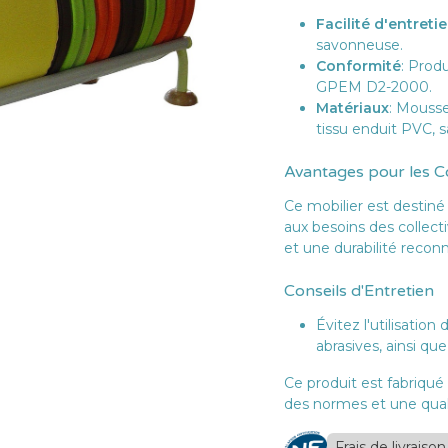
Facilité d'entreti
savonneuse.
Conformité
: Prod
GPEM D2-2000.
Matériaux
: Mouss
tissu enduit PVC, s
Avantages pour les Co
Ce mobilier est destiné
aux besoins des collecti
et une durabilité recon
Conseils d'Entretien
Évitez l'utilisatio
abrasives, ainsi qu
Ce produit est fabriqué
des normes et une qual
Frais de livraison