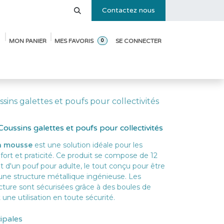
Contactez nous
MON PANIER
MES FAVORIS
SE CONNECTER
0
e des tailles
Blog
Pack de démarrage ouverture de crèche
sins galettes et poufs pour collectivités
oussins galettes et poufs pour collectivités
en mousse
est une solution idéale pour les
onfort et praticité. Ce produit se compose de 12
t d'un pouf pour adulte, le tout conçu pour être
une structure métallique ingénieuse. Les
cture sont sécurisées grâce à des boules de
 une utilisation en toute sécurité.
cipales