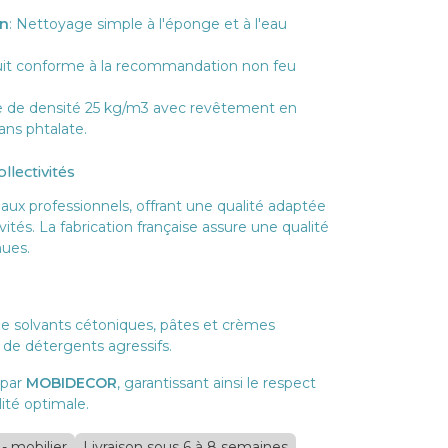
en
: Nettoyage simple à l'éponge et à l'eau
uit conforme à la recommandation non feu
e de densité 25 kg/m3 avec revêtement en
ans phtalate.
llectivités
 aux professionnels, offrant une qualité adaptée
vités. La fabrication française assure une qualité
nues.
n de solvants cétoniques, pâtes et crèmes
e de détergents agressifs.
 par
MOBIDECOR
, garantissant ainsi le respect
ité optimale.
 - mobilier
Livraison sous 6 à 8 semaines