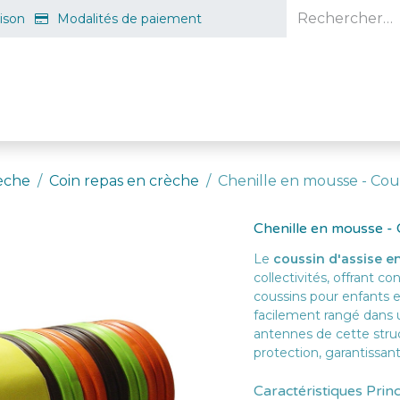
aison
Modalités de paiement
e en ligne
Projet d'ouverture
S'inscrire gratuitement
Guid
èche
Coin repas en crèche
Chenille en mousse - Cous
Chenille en mousse - C
Le
coussin d'assise 
collectivités, offrant c
coussins pour enfants e
facilement rangé dans 
antennes de cette stru
protection, garantissant
Caractéristiques Prin