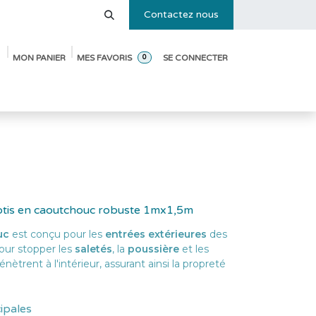
Contactez nous
MON PANIER
MES FAVORIS
SE CONNECTER
0
e des tailles
Blog
Pack de démarrage ouverture de crèche
ebotis en caoutchouc robuste 1mx1,5m
uc
est conçu pour les
entrées extérieures
des
pour stopper les
saletés
, la
poussière
et les
énètrent à l'intérieur, assurant ainsi la propreté
cipales