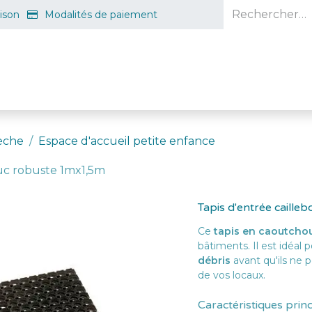
aison
Modalités de paiement
e en ligne
Projet d'ouverture
S'inscrire gratuitement
Guid
èche
Espace d'accueil petite enfance
ouc robuste 1mx1,5m
Tapis d'entrée caill
Ce
tapis en caoutcho
bâtiments. Il est idéal 
débris
avant qu'ils ne p
de vos locaux.
Caractéristiques prin