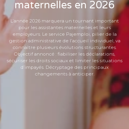
maternelles en 2026
L’année 2026 marquera un tournant important
pour les assistantes maternelles et leurs
employeurs. Le service Pajemploi, pilier de la
gestion administrative de l’accueil individuel, va
connaître plusieurs évolutions structurantes.
Objectif annoncé : fiabiliser les déclarations,
sécuriser les droits sociaux et limiter les situations
d’impayés. Décryptage des principaux
changements à anticiper.