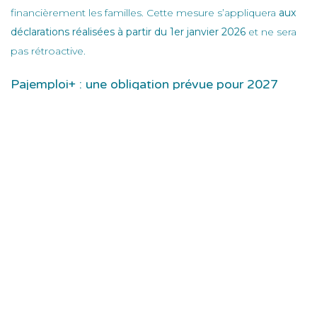
financièrement les familles. Cette mesure s’appliquera
aux
déclarations réalisées à partir du 1er janvier 2026
et ne sera
pas rétroactive.
Pajemploi+ : une obligation prévue pour 2027
Autre changement d’ampleur, mais à plus long terme :
le
recours à Pajemploi+ deviendra obligatoire à partir de
septembre 2027
. Cette décision, issue d’un amendement
gouvernemental voté le 5 décembre, vise principalement à
lutter contre les impayés de salaire
.
Aujourd’hui, Pajemploi+ permet déjà de sécuriser les
assistantes maternelles en garantissant jusqu’à
deux mois
de salaires impayés
pour celles qui y ont adhéré. Le
dispositif prévoit un prélèvement automatique auprès des
parents employeurs, puis un versement direct à la
professionnelle.