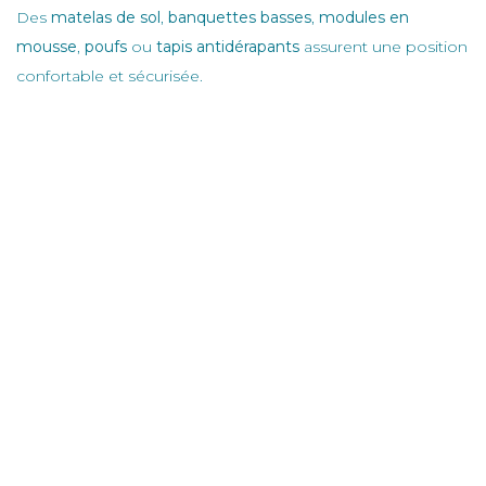
Des
matelas de sol
,
banquettes basses
,
modules en
mousse
,
poufs
ou
tapis antidérapants
assurent une position
confortable et sécurisée.
Chez
Fournicreche
, vous pouvez retrouver une sélection
de
mobilier doux, produits sensoriels et textiles durables
pour créer un coin Snoezelen à votre image.
Conseils pour une utilisation réussie
Limiter le nombre d’enfants
: pour préserver le calme.
Créer un rituel d’entrée et de sortie
: pour que l’enfant
identifie cet espace comme un moment particulier.
Observer sans diriger
: l’adulte accompagne, mais
laisse l’enfant explorer librement.
Adapter la durée
: quelques minutes suffisent pour un
moment de détente bénéfique.