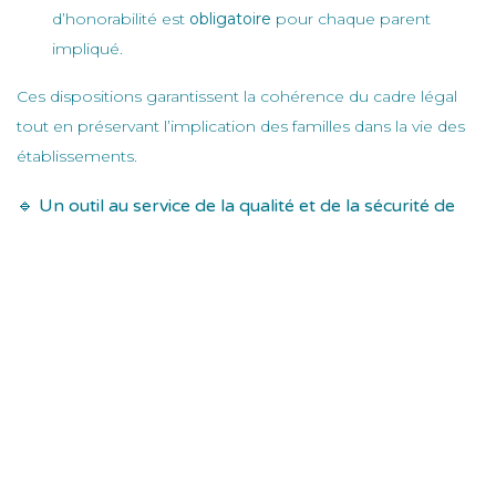
d’honorabilité est
obligatoire
pour chaque parent
impliqué.
Ces dispositions garantissent la cohérence du cadre légal
tout en préservant l’implication des familles dans la vie des
établissements.
🔹 Un outil au service de la qualité et de la sécurité de
l’accueil
L’attestation d’honorabilité s’inscrit dans une démarche
globale de
qualité et de protection de l’enfance
, en
cohérence avec les orientations du
référentiel national
qualité d’accueil du jeune enfant
.
Elle contribue à renforcer la
confiance entre les familles, les
équipes et les institutions
, tout en sécurisant les
environnements éducatifs.