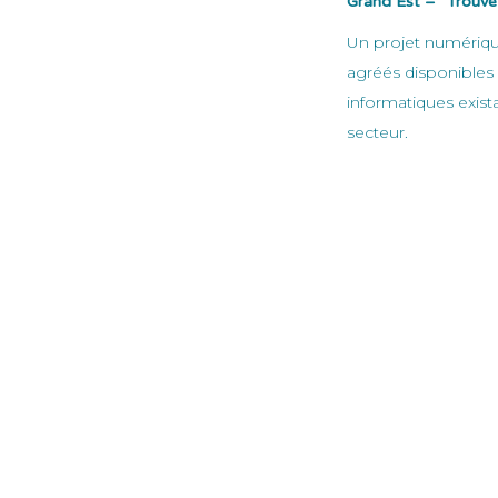
Grand Est – “Trouve
Mentions Légales
Un projet numériqu
Conditions générales
agréés disponibles 
informatiques exista
Copyright © Fournicreche
secteur.
Une phase d’incu
Les cinq projets l
accompagnés pour aff
territoires.
L’objectif fixé par la
adaptées aux réalit
dynamique traduit u
aux métiers de la p
En mobilisant l’ens