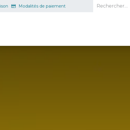
aison
Modalités de paiement
e en ligne
Projet d'ouverture
S'inscrire gratuitement
Guid