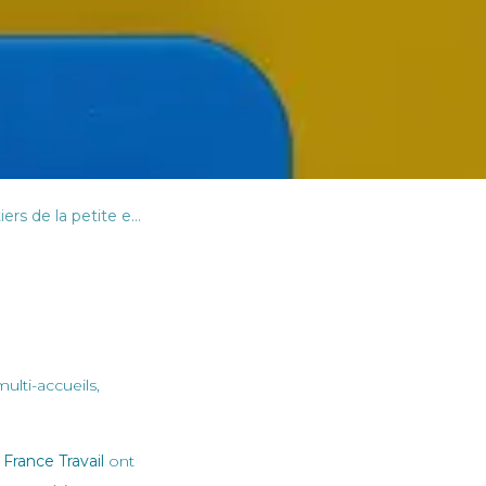
s innovants accompagnés par la CAF
ulti-accueils,
s
France Travail
ont