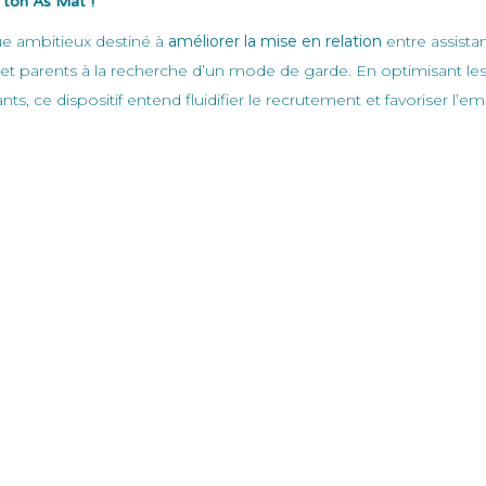
 ton As Mat !”
e ambitieux destiné à
améliorer la mise en relation
entre assista
et parents à la recherche d’un mode de garde. En optimisant les 
nts, ce dispositif entend fluidifier le recrutement et favoriser l’em
Géné
bation pour concrétiser les solutions
auréats entrent désormais dans une
phase d’expérimentation
. Ils 
iner leurs dispositifs, évaluer leur faisabilité et mesurer leur im
 Cnaf est clair :
proposer d’ici mars 2026 des solutions opérationnel
és locales
. Au-delà de la réponse immédiate à la pénurie de pers
ne ambition plus large :
redonner de la visibilité, de la reconnai
etite enfance
.
emble des acteurs — institutions, collectivités, employeurs, forma