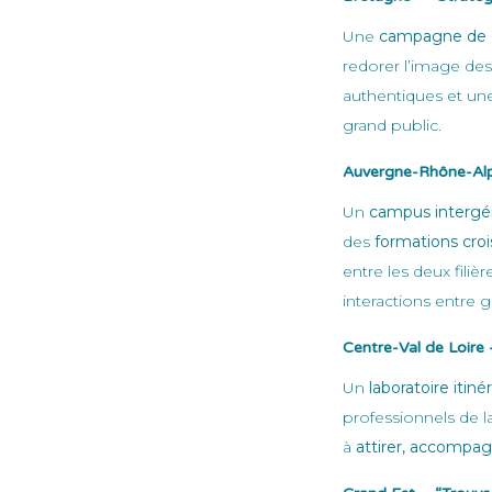
Une
campagne de c
redorer l’image de
authentiques et une 
grand public.
Auvergne-Rhône-Al
Un
campus intergé
des
formations cro
entre les deux filièr
interactions entre 
Liens utiles
Centre-Val de Loire
À propos de nous
Un
laboratoire itiné
Catalogue
professionnels de l
à
attirer, accompagn
Déclaration de confidentialité