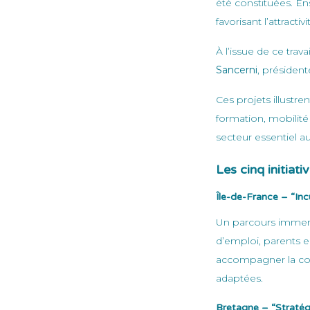
été constituées. En
favorisant l’attracti
À l’issue de ce travai
Sancerni
, président
Ces projets illustr
formation, mobilité
secteur essentiel au
Les cinq initiati
Île-de-France – “Inc
Un parcours immers
d’emploi, parents e
accompagner la cons
adaptées.
Bretagne – “Stratégi