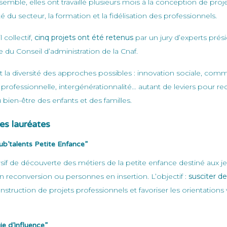
semble, elles ont travaillé plusieurs mois à la conception de pro
vité du secteur, la formation et la fidélisation des professionnels.
l collectif,
cinq projets ont été retenus
par un jury d’experts prés
e du Conseil d’administration de la Cnaf.
ent la diversité des approches possibles : innovation sociale, com
 professionnelle, intergénérationnalité… autant de leviers pour re
 bien-être des enfants et des familles.
ves lauréates
ub’talents Petite Enfance”
if de découverte des métiers de la petite enfance destiné aux 
n reconversion ou personnes en insertion. L’objectif :
susciter d
truction de projets professionnels et favoriser les orientations 
e d’influence”