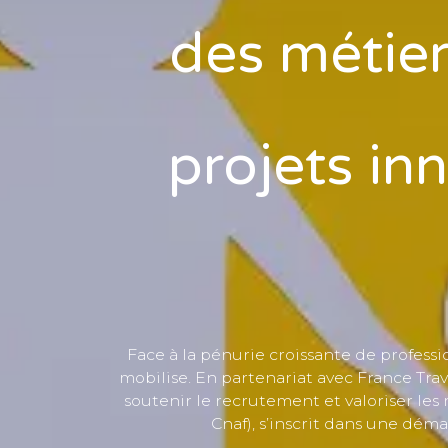
des métier
projets in
Face à la pénurie croissante de professio
mobilise. En partenariat avec France Trav
soutenir le recrutement et valoriser les 
Cnaf), s’inscrit dans une déma