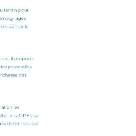
u terrain pour
 témoignages
ensibiliser le
ance. Il propose
des passerelles
a richesse des
tactez-nous
lation les
Contactez-nous
ité, le LaMPE vise
contact@fournicreche.fr
able et inclusive.
04.74.72.99.85