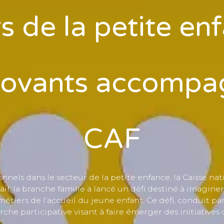
s de la petite enf
novants accompag
CAF
nnels dans le secteur de la petite enfance, la Caisse nati
ail, la branche famille a lancé un défi destiné à imagin
métiers de l’accueil du jeune enfant. Ce défi, conduit par
rche participative visant à faire émerger des initiatives