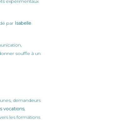
jets expérimentaux
idé par
Isabelle
munication,
donner souffle à un
jeunes, demandeurs
es vocations
,
vers les formations