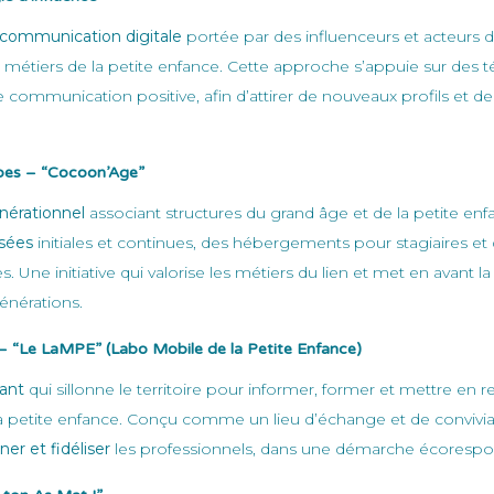
ommunication digitale
portée par des influenceurs et acteurs d
s métiers de la petite enfance. Cette approche s’appuie sur des
communication positive, afin d’attirer de nouveaux profils et de s
pes – “Cocoon’Age”
nérationnel
associant structures du grand âge et de la petite enf
isées
initiales et continues, des hébergements pour stagiaires et 
es. Une initiative qui valorise les métiers du lien et met en avant l
générations.
Con
 – “Le LaMPE” (Labo Mobile de la Petite Enfance)
rant
qui sillonne le territoire pour informer, former et mettre en re
a petite enfance. Conçu comme un lieu d’échange et de convivial
er et fidéliser
les professionnels, dans une démarche écorespons