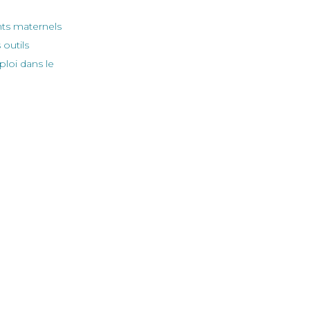
nts maternels
outils
ploi dans le
ré par
- Le #1
Open Source eCommerce
seront
pact sur les
les, réplicables et
onnel, cette
ssance et du sens
teurs et