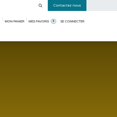
Contactez nous
MON PANIER
MES FAVORIS
SE CONNECTER
0
e des tailles
Blog
Pack de démarrage ouverture de crèche