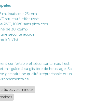
cipales
,2 m, épaisseur 25 mm
 structuré effet tissé
s PVC, 100% sans phtalates
ane de 30 kg/m3
 une sécurité accrue
me EN 71-3
ent confortable et sécurisant, mais il est
etenir grâce à sa glissière de houssage. Sa
se garantit une qualité irréprochable et un
vironnementales.
 - articles volumineux
emaines