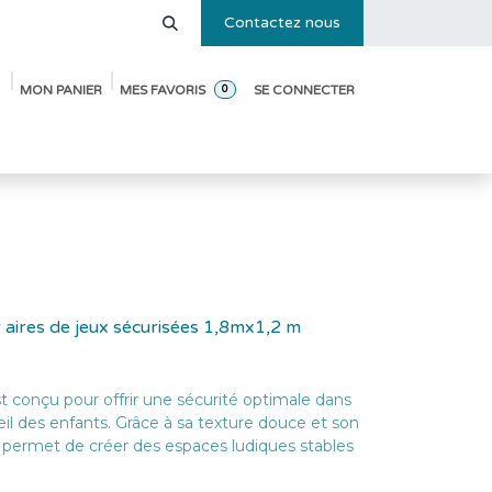
Contactez nous
MON PANIER
MES FAVORIS
SE CONNECTER
0
e des tailles
Blog
Pack de démarrage ouverture de crèche
 aires de jeux sécurisées 1,8mx1,2 m
t conçu pour offrir une sécurité optimale dans
veil des enfants. Grâce à sa texture douce et son
l permet de créer des espaces ludiques stables