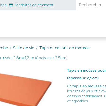
aison
Modalités de paiement
e en ligne
Projet d'ouverture
S'inscrire gratuitement
Guid
èche
Salle de vie
Tapis et cocons en mousse
urisées 1,8mx1,2 m (épaisseur 2,5cm)
Tapis en mousse pour
(épaisseur 2,5cm)
Ce
tapis en mousse
es
les aires de jeux et d'é
dessous antidérapant, i
et agréables.