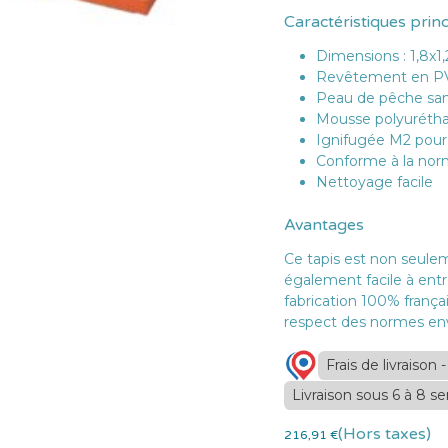
Caractéristiques prin
Dimensions : 1,8x1
Revêtement en PVC
Peau de pêche san
Mousse polyuréth
Ignifugée M2 pour
Conforme à la nor
Nettoyage facile
Avantages
Ce tapis est non seulem
également facile à entr
fabrication 100% françai
respect des normes en
Frais de livraison
Livraison sous 6 à 8 s
(Hors taxes)
216,91
€