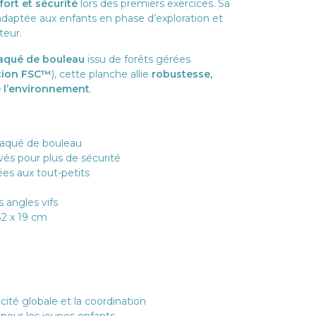
ort et sécurité
lors des premiers exercices. Sa
 adaptée aux enfants en phase d’exploration et
eur.
aqué de bouleau
issu de forêts gérées
ation FSC™
), cette planche allie
robustesse,
e l’environnement
.
laqué de bouleau
vés pour plus de sécurité
es aux tout-petits
s angles vifs
32 x 19 cm
ité globale et la coordination