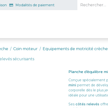
aison
Modalités de paiement
e en ligne
Projet d'ouverture
S'inscrire gratuitement
Guid
èche
Coin moteur
Equipements de motricité crèche
elevés sécurisants
Planche d’équilibre m
Conçue spécialement po
mini
permet de développe
corporelle dès le plus 
idéale pour une utilisa
Ses
côtés relevés
offre