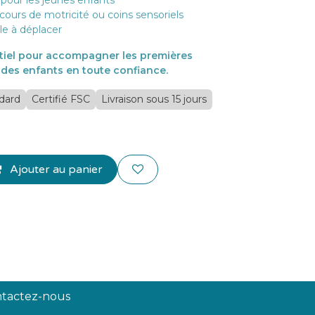
 pour les jeunes enfants
rcours de motricité ou coins sensoriels
ile à déplacer
iel pour accompagner les premières
des enfants en toute confiance.
ndard
Certifié FSC
Livraison sous 15 jours
Ajouter au panier
tactez-nous