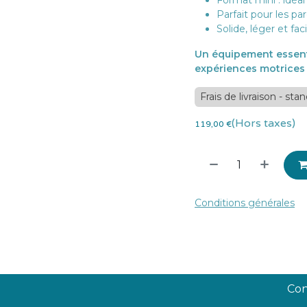
Format mini : idéal
Parfait pour les pa
Solide, léger et fac
Un équipement essent
expériences motrices 
Frais de livraison - sta
(Hors taxes)
119,00
€
Conditions générales
Con