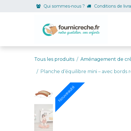
Se rendre au contenu
Qui sommes-nous ?
Conditions de livr
Boutiqu
Tous les produits
Aménagement de cr
Planche d’équilibre mini – avec bords r
Nouveauté
Nouveauté