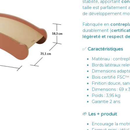
stabilité, apportant
conf
taille est parfaitement
de développement mot
Fabriquée en
contrepl
durablement (
certific
légèreté et respect d
✅
Caractéristiques
Matériau : contrep
Bords latéraux rele
Dimensions adapté
Bois certifié FSC™
Finition douce, san
Dimensions : 69 x 
Poids : 3,95 kg
Garantie 2 ans
🌱
Les + produit
Encourage la motric