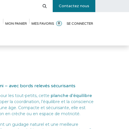
Contactez nous
MON PANIER
MES FAVORIS
SE CONNECTER
0
e des tailles
Blog
Pack de démarrage ouverture de crèche
ini – avec bords relevés sécurisants
ur les tout-petits, cette
planche d’équilibre
r la coordination, l’équilibre et la conscience
jeune âge. Compacte et sécurisante, elle est
tion en crèche ou en espace de motricité.
nt un guidage naturel et une meilleure