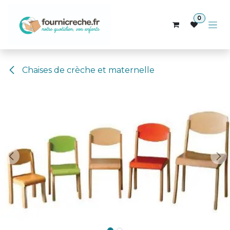
Se rendre au contenu
0
Chaises de crèche et maternelle